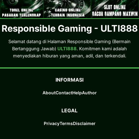
Responsible Gaming - ULTI888
Selamat datang di Halaman Responsible Gaming (Bermain
Bertanggung Jawab)
ULTI888
. Komitmen kami adalah
menyediakan hiburan yang aman, adil, dan terkendali.
INFORMASI
About
Contact
Help
Author
LEGAL
Privacy
Terms
Disclaimer